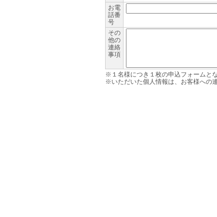
お電
話番
号
その
他の
連絡
事項
※１名様につき１枚の申込フォームと
※いただいた個人情報は、お客様への