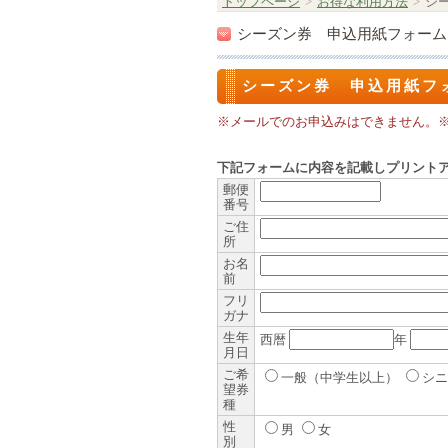
トップページ
>
お得な利用方法
>
シ
シーズン券 申込用紙フォーム
シーズン券 申込用紙フ
※メールでのお申込みはできません。※
下記フォームに内容を記載しプリント
郵便
番号
ご住
所
お名
前
フリ
ガナ
生年
西暦
年
月日
ご希
一般（中学生以上）
シニ
望券
種
性
男
女
別