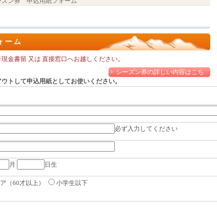
ーズン券 申込用紙フォーム
ォーム
現金書留 又は 直接窓口へお越しください。
シーズン券の詳しい内容はこち
ら
アウトして申込用紙としてお使いください。
必ず入力してください
月
日生
ア（60才以上）
小学生以下